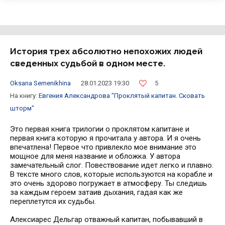
История трех абсолютно непохожих людей
сведенных судьбой в одном месте.
5
Oksana Semenikhina
28.01.2023 19:30
На книгу:
Евгения Александрова
"Проклятый капитан. Сковать
шторм"
Это первая книга трилогии о проклятом капитане и
первая книга которую я прочитала у автора. И я очень
впечатлена! Первое что привлекло мое внимание это
мощное для меня название и обложка. У автора
замечательный слог. Повествование идет легко и плавно.
В тексте много слов, которые используются на корабле и
это очень здорово погружает в атмосферу. Ты следишь
за каждым героем затаив дыхания, гадая как же
переплетутся их судьбы.
Алексиарес Дельгар отважный капитан, побывавший в