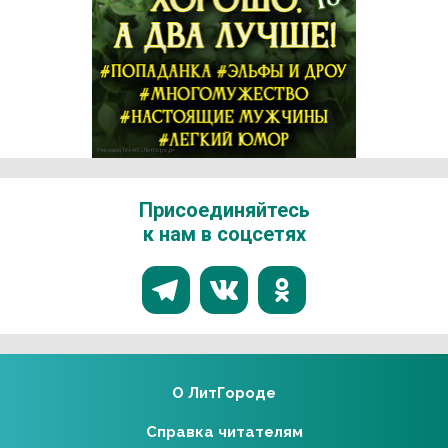
Реклама 16+ АО «ЛитГород»
Присоединяйтесь
к нам в соцсетях
О ЛитГороде
Справка читателям