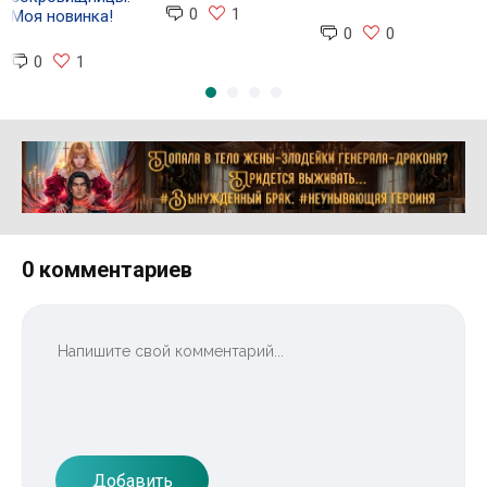
0
1
Моя новинка!
0
0
0
1
Реклама 16+ АО «ЛитГород»
0 комментариев
Добавить