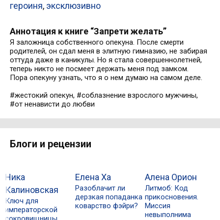
героиня
,
эксклюзивно
Аннотация к книге “Запрети желать”
Я заложница собственного опекуна. После смерти
родителей, он сдал меня в элитную гимназию, не забирая
оттуда даже в каникулы. Но я стала совершеннолетней,
теперь никто не посмеет держать меня под замком.
Пора опекуну узнать, что я о нем думаю на самом деле.
#жестокий опекун, #соблазнение взрослого мужчины,
#от ненависти до любви
Блоги и рецензии
Ника
Елена Ха
Алена Орион
Разоблачит ли
Литмоб: Код
Н
Калиновская
дерзкая попаданка
прикосновения.
"
Ключ для
коварство фэйри?
Миссия
н
императорской
невыполнима
сокровищницы.