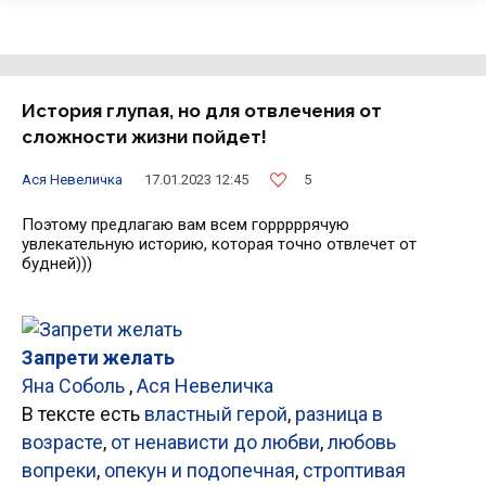
История глупая, но для отвлечения от
сложности жизни пойдет!
5
Ася Невеличка
17.01.2023 12:45
Поэтому предлагаю вам всем горррррячую
увлекательную историю, которая точно отвлечет от
будней)))
Запрети желать
Яна Соболь
,
Ася Невеличка
В тексте есть
властный герой
,
разница в
возрасте
,
от ненависти до любви
,
любовь
вопреки
,
опекун и подопечная
,
строптивая