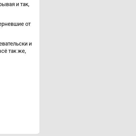
ывая и так,
черневшие от
девательски и
сё так же,