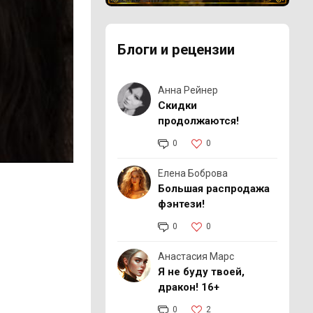
Реклама 16+ АО «ЛитГород»
Блоги и рецензии
Анна Рейнер
Скидки
продолжаются!
0
0
Елена Боброва
Большая распродажа
фэнтези!
0
0
Анастасия Марс
Я не буду твоей,
дракон! 16+
0
2