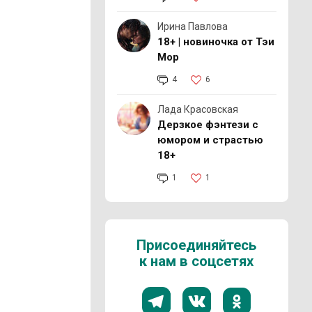
Ирина Павлова
18+ | новиночка от Тэи
Мор
4
6
Лада Красовская
Дерзкое фэнтези с
юмором и страстью
18+
1
1
Присоединяйтесь
к нам в соцсетях