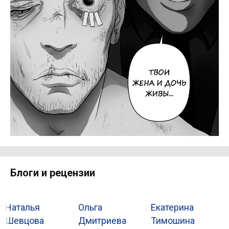
Блоги и рецензии
Наталья
Ольга
Екатерина
Ю
М
Шевцова
Дмитриева
Тимошина
о