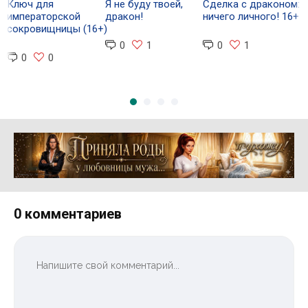
Ключ для
Я не буду твоей,
Сделка с драконом:
б
императорской
дракон!
ничего личного! 16+
сокровищницы (16+)
0
1
0
1
0
0
Реклама 16+ АО «ЛитГород»
0 комментариев