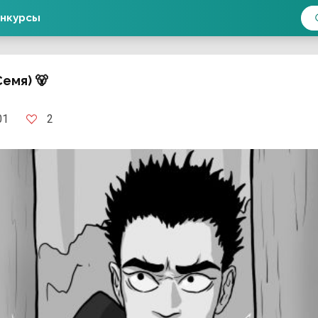
нкурсы
емя) 🐻
2
01