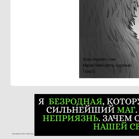
Реклама 16+ АО «ЛитГород»