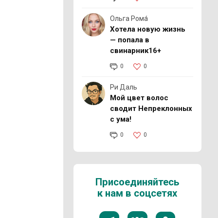
Ольга Рома́
Хотела новую жизнь
— попала в
свинарник16+
0
0
Ри Даль
Мой цвет волос
сводит Непреклонных
с ума!
0
0
Присоединяйтесь
к нам в соцсетях