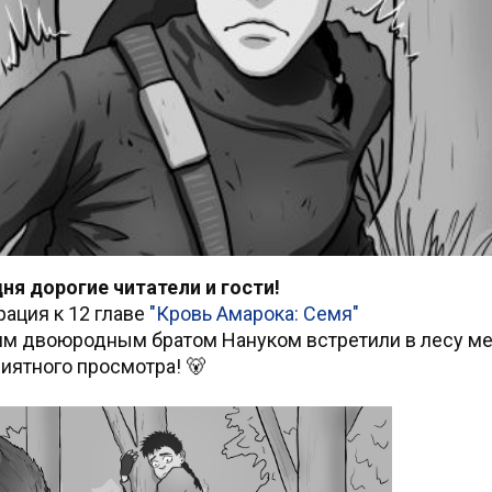
ня дорогие читатели и гости!
ация к 12 главе
"Кровь Амарока: Семя"
шим двоюродным братом Нануком встретили в лесу м
иятного просмотра! 🐻