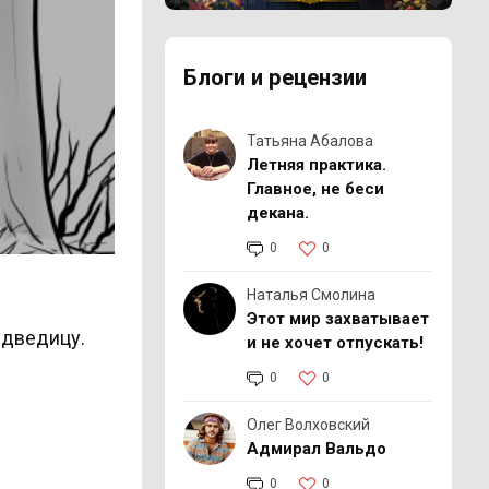
Реклама 16+ АО «ЛитГород»
Блоги и рецензии
Татьяна Абалова
Летняя практика.
Главное, не беси
декана.
0
0
Наталья Смолина
Этот мир захватывает
едведицу.
и не хочет отпускать!
0
0
Олег Волховский
Адмирал Вальдо
0
0