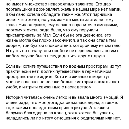
но имеет множество невероятных талантов. Его дар
портальщика вдохновляет, жаль в нашем мире нет магии,
я бы явно хотела обладать таким же. Этот парнишка
знает чего хочет, но увы, жажда мести застилает ему
глаза. Ник одержим, ему сложно справится с эмоциями,
поэтому я очень рада была, что ему поручили
присматривать за Мэл. Если бы не эта девчонка, его
жизнь могла бы плохо закончится, а так она стала тем
якорем, той бухтой спокойствия, которой ему не хватало.
И пусть по началу, они особо и не пересекались, но им в
любом случае было некуда деться друг от друга.
⠀
Если вы хотите путешествия по водным просторам, их тут
практически нет, долгих путешествий в герметичном
пространстве не ждите. Хотя и с жизнью в море тут
многое связано, но все же больше история захватывает
учебу, и интриги связанные с наследством.
⠀
История читалась очень легко и вызвала много эмоций. Я
очень рада, что моя догадка оказалась верна, а также,
то, к каким последствиям привел ритуал. А также я
безумно благодарна за конец, хотя хотела бы узнать,
наладились ли по итогу отношения с родителями или нет.
⠀