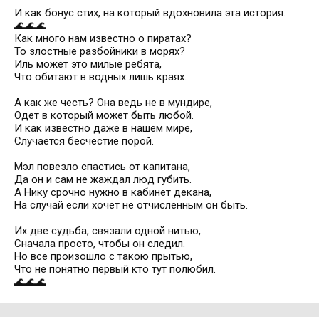
И как бонус стих, на который вдохновила эта история.
🌊🌊🌊
Как много нам известно о пиратах?
То злостные разбойники в морях?
Иль может это милые ребята,
Что обитают в водных лишь краях.
⠀
А как же честь? Она ведь не в мундире,
Одет в который может быть любой.
И как известно даже в нашем мире,
Случается бесчестие порой.
⠀
Мэл повезло спастись от капитана,
Да он и сам не жаждал люд губить.
А Нику срочно нужно в кабинет декана,
На случай если хочет не отчисленным он быть.
⠀
Их две судьба, связали одной нитью,
Сначала просто, чтобы он следил.
Но все произошло с такою прытью,
Что не понятно первый кто тут полюбил.
🌊🌊🌊