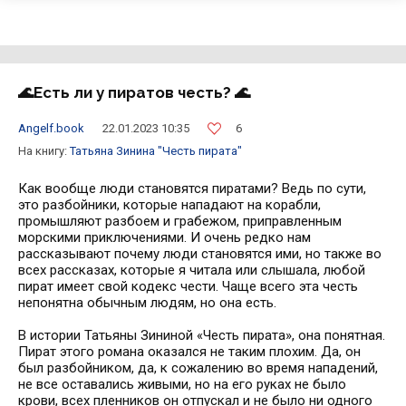
🌊Есть ли у пиратов честь? 🌊 ⠀
6
Angelf.book
22.01.2023 10:35
На книгу:
Татьяна Зинина
"Честь пирата"
Как вообще люди становятся пиратами? Ведь по сути,
это разбойники, которые нападают на корабли,
промышляют разбоем и грабежом, приправленным
морскими приключениями. И очень редко нам
рассказывают почему люди становятся ими, но также во
всех рассказах, которые я читала или слышала, любой
пират имеет свой кодекс чести. Чаще всего эта честь
непонятна обычным людям, но она есть.
⠀
В истории Татьяны Зининой «Честь пирата», она понятная.
Пират этого романа оказался не таким плохим. Да, он
был разбойником, да, к сожалению во время нападений,
не все оставались живыми, но на его руках не было
крови, всех пленников он отпускал и не было ни одного