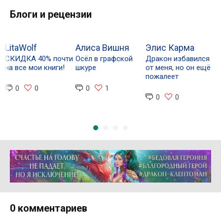
Блоги и рецензии
LitaWolf
Алиса Вишня
Элис Карма
А
CКИДКА 40% почти
Осёл в графской
Дракон избавился
Л
на все мои книги!
шкуре
от меня, но он ещё
в
пожалеет
0
0
0
1
0
0
Реклама 16+ АО «ЛитГород»
0 комментариев