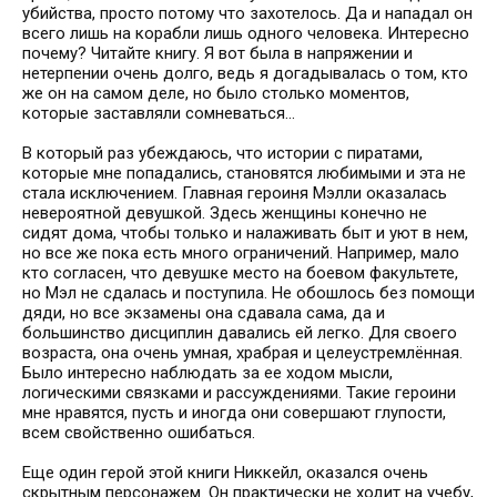
убийства, просто потому что захотелось. Да и нападал он
всего лишь на корабли лишь одного человека. Интересно
почему? Читайте книгу. Я вот была в напряжении и
нетерпении очень долго, ведь я догадывалась о том, кто
же он на самом деле, но было столько моментов,
которые заставляли сомневаться...
⠀
В который раз убеждаюсь, что истории с пиратами,
которые мне попадались, становятся любимыми и эта не
стала исключением. Главная героиня Мэлли оказалась
невероятной девушкой. Здесь женщины конечно не
сидят дома, чтобы только и налаживать быт и уют в нем,
но все же пока есть много ограничений. Например, мало
кто согласен, что девушке место на боевом факультете,
но Мэл не сдалась и поступила. Не обошлось без помощи
дяди, но все экзамены она сдавала сама, да и
большинство дисциплин давались ей легко. Для своего
возраста, она очень умная, храбрая и целеустремлённая.
Было интересно наблюдать за ее ходом мысли,
логическими связками и рассуждениями. Такие героини
мне нравятся, пусть и иногда они совершают глупости,
всем свойственно ошибаться.
⠀
Еще один герой этой книги Никкейл, оказался очень
скрытным персонажем. Он практически не ходит на учебу,