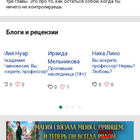
три главы. Это про то, как остаться собой, когда ты
ничего не контролируешь.
Блоги и рецензии
Мия Нуар
Ираида
Ника Лино
Е
Академия
Вы искрите,
Мельникова
Г
Равновесия. Вы
профессор! Нервы?
Пропавшая
Н
искрите, профессор!
Любовь?
наследница (18+)
И
Г
0
0
0
0
Д
0
1