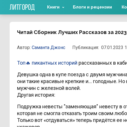
Книги
Блоги и рецензии
Ко
Читай Сборник Лучших Рассказов за 2023
Автор:
Саманта Джонс
Публикация:
07.01.2023 1
Топ
🔥
пикантных историй
рассказанных в каби
Девушка одна в купе поезда с двумя мужчин
они такие красивые крепкие и… голодные. Но 
мужчин с железной волей.
Другая история:
Подружка невесты "заменяющая" невесту в от
которая не смогла отказать троим своим любо
Только вот «отдуваться» теперь придётся ее 
ухажеров.