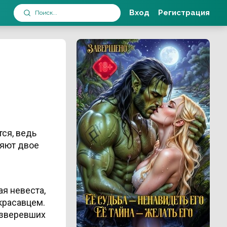
Вход
Регистрация
ся, ведь
няют двое
я невеста,
красавцем.
озверевших