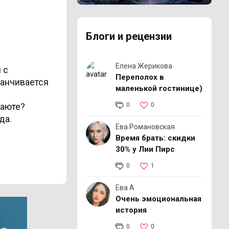
Реклама 18+ АО «ЛитГород»
Блоги и рецензии
Елена Жерикова
 с
Переполох в
анчивается
маленькой гостинице)
каюте?
0
0
да.
Ева Романовская
Время брать: скидки
30% у Лии Пирс
0
1
Ева А
Очень эмоциональная
история
0
0