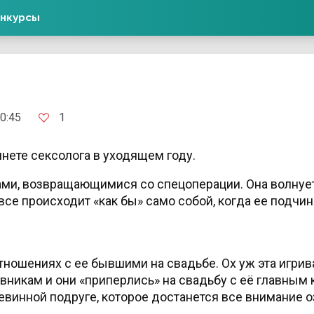
нкурсы
1
0:45
нете сексолога в уходящем году.
ами, возвращающимися со спецоперации. Она волнует
все происходит «как бы» само собой, когда ее подчи
ношениях с ее бывшими на свадьбе. Ох уж эта игрива
вникам и они «приперлись» на свадьбу с её главным 
невинной подруге, которое достанется все внимание 