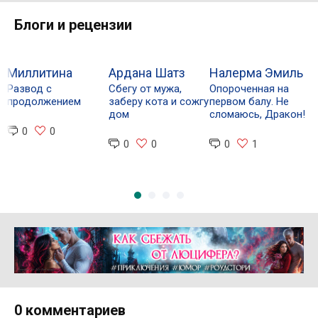
Блоги и рецензии
Миллитина
Ардана Шатз
Налерма Эмиль
Э
Развод с
Сбегу от мужа,
Опороченная на
“
продолжением
заберу кота и сожгу
первом балу. Не
п
дом
сломаюсь, Дракон!
с
0
0
0
0
0
1
Реклама 16+ АО «ЛитГород»
0 комментариев